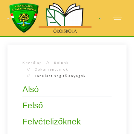
Kezdőlap
Rólunk
Dokumentumok
Tanulást segítő anyagok
Alsó
Felső
Felvételizőknek