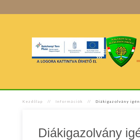
Kezdőlap
Információk
Diákigazolvány igé
Diákigazolvány ig