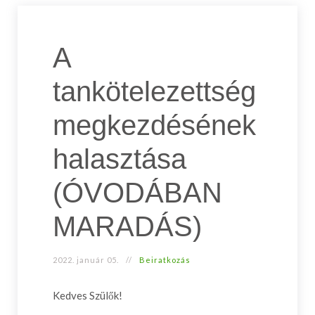
A
tankötelezettség
megkezdésének
halasztása
(ÓVODÁBAN
MARADÁS)
2022. január 05.
Beiratkozás
Kedves Szülők!