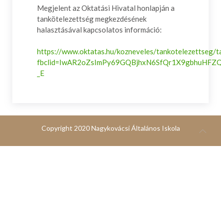
Megjelent az Oktatási Hivatal honlapján a
tankötelezettség megkezdésének
halasztásával kapcsolatos információ:
https://www.oktatas.hu/kozneveles/tankotelezettseg/t
fbclid=IwAR2oZsImPy69GQBjhxN6SfQr1X9gbhuHFZ
_E
Copyright 2020 Nagykovácsi Általános Iskola