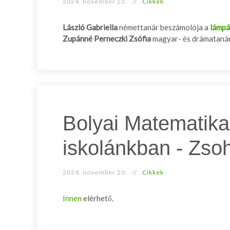
2024. november 23.
Cikkek
László Gabriella
némettanár beszámolója a
lámpá
Zupánné Perneczki Zsófia
magyar- és drámatanár
Bolyai Matematika
iskolánkban - Zso
2024. november 20.
Cikkek
Innen
elérhető.