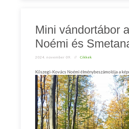
Mini vándortábor 
Noémi és Smetana
2024. november 09.
Cikkek
Kőszegi-Kovács Noémi élménybeszámolója a képr