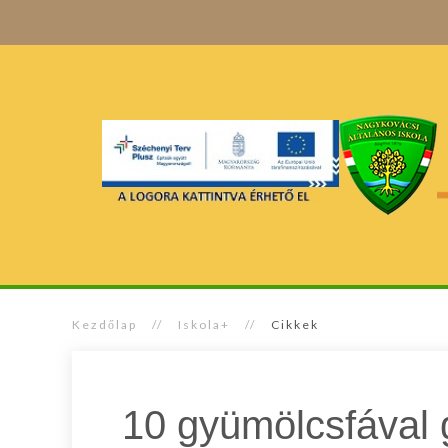
Kezdőlap
Iskola+
Cikkek
10 gyümölcsfával 