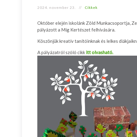
2024. november 23.
Cikkek
Október elején iskolánk Zöld Munkacsoportja, Zef
pályázott a Míg Kertészet felhívására.
Köszönjük kreatív tanítóinknak és lelkes diákjaik
A pályázatról szóló cikk
itt olvasható.