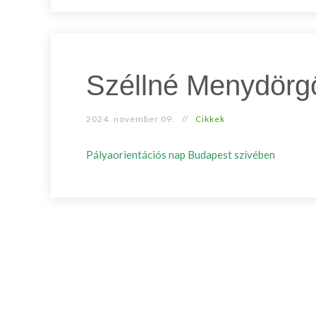
Széllné Menydörgő
2024. november 09.
Cikkek
Pályaorientációs nap Budapest szívében