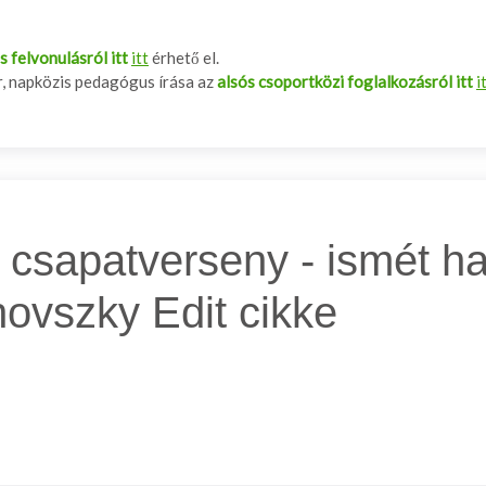
s felvonulásról itt
itt
érhető el.
, napközis pedagógus írása az
alsós csoportközi foglalkozásról itt
i
 csapatverseny - ismét ha
hovszky Edit cikke