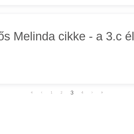
s Melinda cikke - a 3.c
3
1
2
4