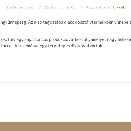
Írta Super User.
2025. március 05.
Közzétéve itt:
Cikkek
sangi ünnepség. Az alsó tagozatos diákok osztálytermeikben ünnepelte
 osztály egy saját táncos produkcióval készült, amelyet nagy lelkes
tánccal. Az eseményt egy fergeteges diszkóval zártuk.