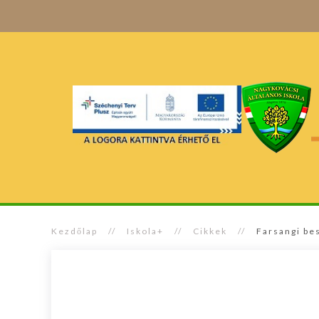
Kezdőlap
Iskola+
Cikkek
Farsangi be